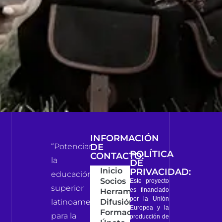
INFORMACIÓN
“Potenciar
DE
POLÍTICA
CONTACTO:
la
DE
Inicio
PRIVACIDAD:
educación
Socios
Este proyecto
superior
es financiado
Herramientas
por la Unión
latinoamericana
Difusión
Europea y la
Formación
para la
producción de