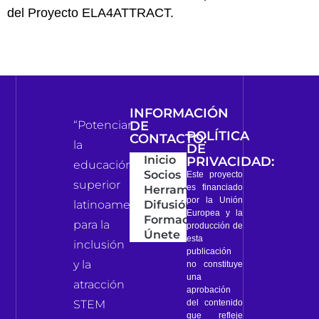
del Proyecto ELA4ATTRACT.
INFORMACIÓN
“Potenciar
DE
POLÍTICA
CONTACTO:
la
DE
Inicio
PRIVACIDAD:
educación
Socios
Este proyecto
superior
es financiado
Herramientas
por la Unión
latinoamericana
Difusión
Europea y la
Formación
para la
producción de
Únete
esta
inclusión
publicación
y la
no constituye
una
atracción
aprobación
del contenido
STEM
que refleje