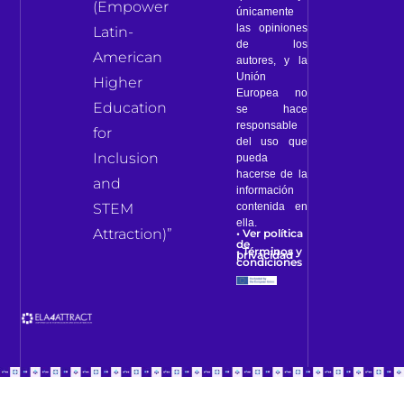
(Empower
únicamente
las opiniones
Latin-
de los
American
autores, y la
Unión
Higher
Europea no
Education
se hace
responsable
for
del uso que
Inclusion
pueda
hacerse de la
and
información
contenida en
STEM
ella.
Attraction)”
• Ver política
de
• Términos y
privacidad
condiciones