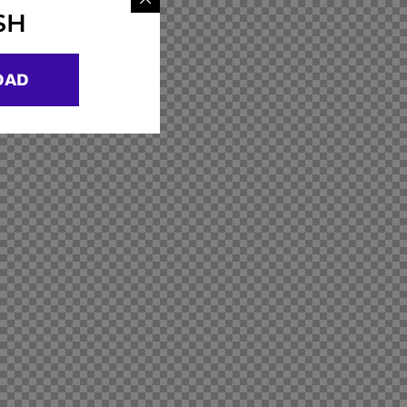
SH
OAD