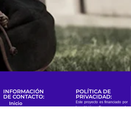
INFORMACIÓN
POLÍTICA DE
DE CONTACTO:
PRIVACIDAD:
Este proyecto es financiado por
Inicio
la Unión Europea y la
Socios
producción de esta publicación
no constituye una aprobación
Herramientas
del contenido que refleje
Difusión
únicamente las opiniones de los