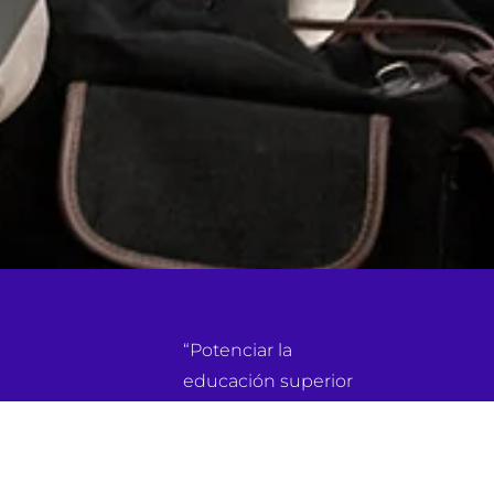
“Potenciar la
educación superior
latinoamericana para
la inclusión y la
atracción STEM