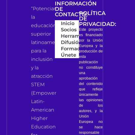
INFORMACIÓN
“Potenciar
DE
POLÍTICA
CONTACTO:
la
DE
Inicio
PRIVACIDAD:
educación
Socios
Este proyecto
superior
es financiado
Herramientas
por la Unión
latinoamericana
Difusión
Europea y la
Formación
para la
producción de
Únete
esta
inclusión
publicación
y la
no constituye
una
atracción
aprobación
del contenido
STEM
que refleje
(Empower
únicamente
las opiniones
Latin-
de los
American
autores, y la
Unión
Higher
Europea no
Education
se hace
responsable