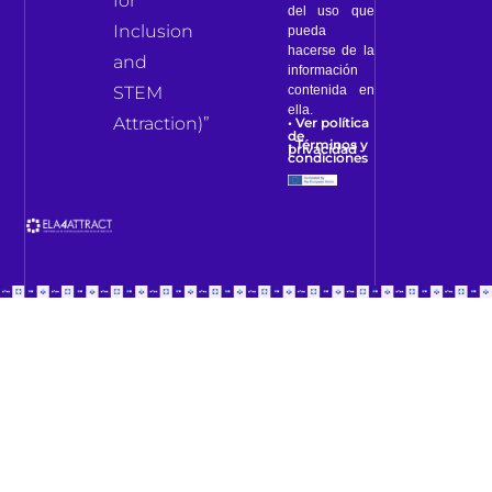
for
del uso que
Inclusion
pueda
hacerse de la
and
información
contenida en
STEM
ella.
Attraction)”
• Ver política
de
• Términos y
privacidad
condiciones