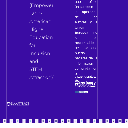
que refleje
(Empower
únicamente
las opiniones
Latin-
de los
American
autores, y la
Unión
Higher
Europea no
Education
se hace
responsable
for
del uso que
Inclusion
pueda
hacerse de la
and
información
contenida en
STEM
ella.
Attraction)”
• Ver política
de
• Términos y
privacidad
condiciones