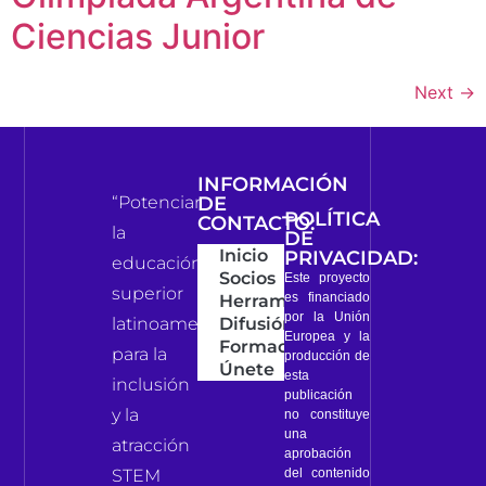
Ciencias Junior
Next
→
INFORMACIÓN
“Potenciar
DE
POLÍTICA
CONTACTO:
la
DE
Inicio
PRIVACIDAD:
educación
Socios
Este proyecto
superior
es financiado
Herramientas
por la Unión
latinoamericana
Difusión
Europea y la
Formación
para la
producción de
Únete
esta
inclusión
publicación
y la
no constituye
una
atracción
aprobación
del contenido
STEM